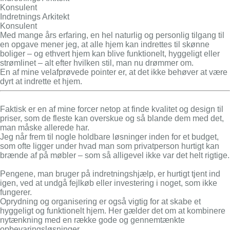
Konsulent
Indretnings Arkitekt
Konsulent
Med mange års erfaring, en hel naturlig og personlig tilgang til
en opgave mener jeg, at alle hjem kan indrettes til skønne
boliger – og ethvert hjem kan blive funktionelt, hyggeligt eller
strømlinet – alt efter hvilken stil, man nu drømmer om.
En af mine velafprøvede pointer er, at det ikke behøver at være
dyrt at indrette et hjem.
Faktisk er en af mine forcer netop at finde kvalitet og design til
priser, som de fleste kan overskue og så blande dem med det,
man måske allerede har.
Jeg når frem til nogle holdbare løsninger inden for et budget,
som ofte ligger under hvad man som privatperson hurtigt kan
brænde af på møbler – som så alligevel ikke var det helt rigtige.
Pengene, man bruger på indretningshjælp, er hurtigt tjent ind
igen, ved at undgå fejlkøb eller investering i noget, som ikke
fungerer.
Oprydning og organisering er også vigtig for at skabe et
hyggeligt og funktionelt hjem. Her gælder det om at kombinere
nytænkning med en række gode og gennemtænkte
opbevaringsløsninger.