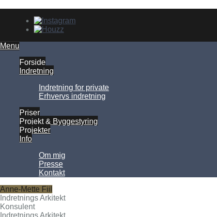
Menu
Forside
Indretning
Indretning for private
Erhvervs indretning
Priser
Projekt & Byggestyring
Projekter
Info
Om mig
Presse
Kontakt
Anne-Mette Fiil
Indretnings Arkitekt
Konsulent
Indretnings Arkitekt